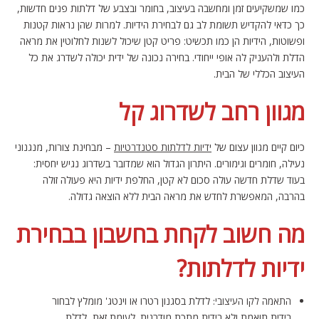
כמו שמשקיעים זמן ומחשבה בעיצוב, בחומר ובצבע של דלתות פנים חדשות,
כך כדאי להקדיש תשומת לב גם לבחירת הידיות. למרות שהן נראות קטנות
ופשוטות, הידיות הן כמו תכשיט: פריט קטן שיכול לשנות לחלוטין את מראה
הדלת ולהעניק לה אופי ייחודי. בחירה נכונה של ידית יכולה לשדרג את כל
העיצוב הכללי של הבית.
מגוון רחב לשדרוג קל
כיום קיים מגוון עצום של
– מבחינת צורות, מנגנוני
ידיות לדלתות סטנדרטיות
נעילה, חומרים וגימורים. היתרון הגדול הוא שמדובר בשדרוג נגיש יחסית:
בעוד שדלת חדשה עולה סכום לא קטן, החלפת ידיות היא פעולה זולה
בהרבה, המאפשרת לחדש את מראה הבית ללא הוצאה גדולה.
מה חשוב לקחת בחשבון בבחירת
ידיות לדלתות?
לדלת בסגנון רטרו או וינטג' מומלץ לבחור
התאמה לקו העיצובי:
בידית תואמת ולא בידית מתכת מודרנית. לעומת זאת, לדלת