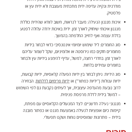
מודרנית ונקייה עדיפה ידית מתכתית מעוצבת ולא ידית עץ או
פלסטיק.
מעבר לנראות, חשוב לוודא שהידית כוללת
איכות מנגנון הנעילה:
מנגנון איכותי שיחזיק לאורך זמן. ידית באיכות ירודה עלולה לפגוע
בדלת עצמה ואף לחייב החלפתה בהמשך.
ליד שימוש יומיומי אינטנסיבי כדאי לבחור בידיות
סוג החומרים:
מחומרים חזקים כמו נירוסטה או אלומיניום, שקל לשמור עליהם
לאורך זמן. בחדרי רחצה, למשל, עדיף להימנע בידיות עץ ולבחור
בחומרים עמידים בלחות.
ניתן לבחור בין ידיות הפעלה קלאסיות, ידיות קבועות,
סוג הידיות:
ידיות עגולות ("ידיות כפתור") או
. הבחירה
ידיות פרימיום לדלתות
לרוב נובעת מהעדפה עיצובית, אך לעיתים נקבעת גם לפי השימוש
– למשל בידית לדלת מרפסת פנימית.
לצד המנעולים הקלאסיים עם מפתח,
מנגנוני נעילה חדשניים:
קיימות כיום אופציות לנעילה באמצעות מגנט או כפתור מובנה
בידית – פתרונות שמוסיפים נוחות ושקט תפעולי.