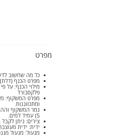
מפרט
כל מה שחשוב לדע
מפרט הכנף (דלת): כנף בחיפוי למינ
פלקסבורד
מפרט המשקוף: משק
ומתכווננות.
S) עמיד למים.
צירים: ניתן לקבל ב 2 אופציות: 3 צירי פייפ כפולים או צירים ס
ידית: ידית מעוצב
מנעול: מנעול מגנ