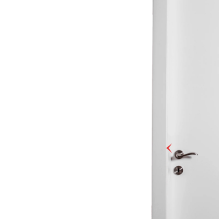
חת
ה
ית
וגת
ה