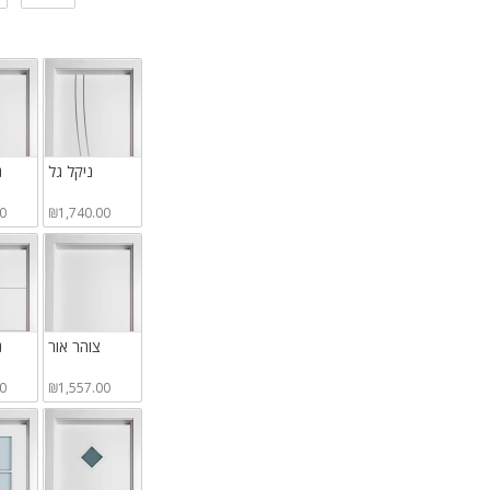
עיט
ניקל גל
נ
0
₪1,740.00
צוהר אור
נ
0
₪1,557.00