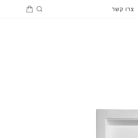
צרו קשר
פתיחת
מדיה
1
במודל