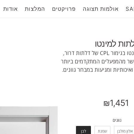
SA
אולמות תצוגה
פרויקטים
המלצות
אודות
תות למינטו
סדרת דלתות למינטו בגימור CPL של דלתות דרור,
ישר מהמפעלים המתקדמים ביותר
איכותיות ומגיעות במבחר גוונים.
₪1,451
מחיר
רגיל
וונים
גוונים
אלון מולבן
שמנת
לבן