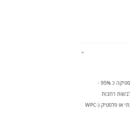
מילוי הכנף: על פי בחירה, רמת אקוסטיקה כ 70% - 2 כוורות דחוסות או רמת אקוסטיקה כ 95% -
לבשות רחבות
גמר המשקוף וההלבשות מגיע בגוון תואם לדלת, חומר המשקוף הינו עץ רב שכבתי או פלסטיק (WPC-