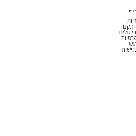
ונים
יות
תקנה
יטולים
פרטיות
וש
גישות