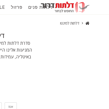
דלתות פנים
פרזול
LE
דלתות למינטו
דל
המגיעות אלינו הי
באיטליה, עמידות ו
ג
אגוז