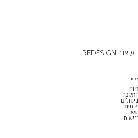
ונים
יות
תקנה
יטולים
פרטיות
וש
גישות