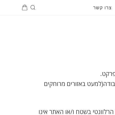
צרו קשר
פרקט.
"דלתות דרור" שהאתר מוכן למדידה תבוצע המדידה תוך 4 ימי עבודה(למעט באזורים מרוחקים
רלוונטי בשטח ו/או האתר אינו