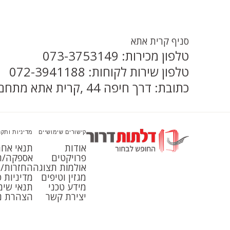
סניף קרית אתא
טלפון מכירות: 073-3753149
טלפון שירות לקוחות: 072-3941188
כתובת: דרך חיפה 44 ,קרית אתא מתחם עיצוב REDESIGN
קישורים שימושיים
מדיניות ותקנ
אודות
תנאי אחר
פרויקטים
אספקה/ה
אולמות תצוגה
החזרות/ב
מגזין וטיפים
מדיניות 
מידע טכני
תנאי שימ
יצירת קשר
הצהרת נ