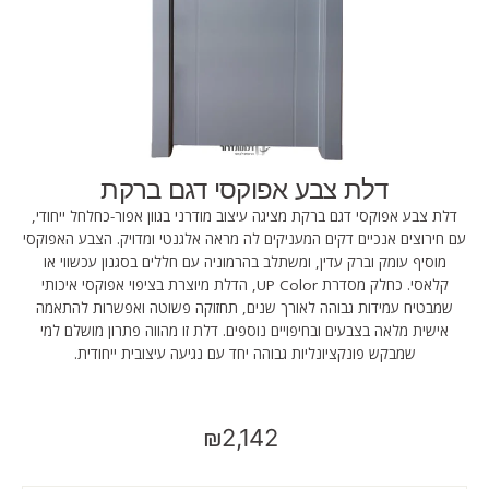
דלת צבע אפוקסי דגם ברקת
דלת צבע אפוקסי דגם ברקת מציגה עיצוב מודרני בגוון אפור-כחלחל ייחודי,
עם חירוצים אנכיים דקים המעניקים לה מראה אלגנטי ומדויק. הצבע האפוקסי
מוסיף עומק וברק עדין, ומשתלב בהרמוניה עם חללים בסגנון עכשווי או
קלאסי. כחלק מסדרת UP Color, הדלת מיוצרת בציפוי אפוקסי איכותי
שמבטיח עמידות גבוהה לאורך שנים, תחזוקה פשוטה ואפשרות להתאמה
אישית מלאה בצבעים ובחיפויים נוספים. דלת זו מהווה פתרון מושלם למי
שמבקש פונקציונליות גבוהה יחד עם נגיעה עיצובית ייחודית.
₪2,142
מחיר
רגיל