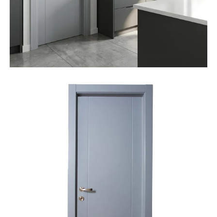
פתיחת
מדיה
4
במודל