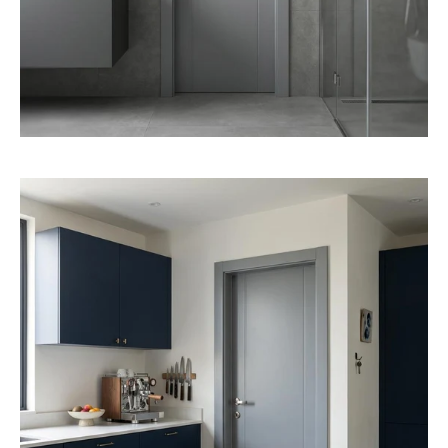
פתיחת
מדיה
2
במודל