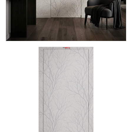
פתיחת
מדיה
4
במודל