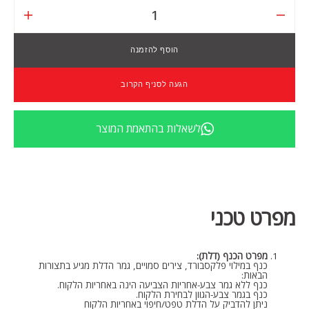
הפחתת
הגדלת
כמות
כמות
לדלת
לדלת
הוסף להזמנה
קו
קו
אפס
אפס
אפור
אפור
הגעה לסניף הקרוב
בהיר
בהיר
לשאלות בהתאמת המוצר
מפרט טכני
מפרט הכנף (דלת):
כנף במילוי פלקסבורד, צירים סמויים, גמר הדלת מגיע בתצורות
הבאות:
כנף ללא גמר צבע-אחריות הצביעה הינה באחריות הלקוח.
כנף בגמר צבע-הגוון לבחירת הלקוח.
ניתן להדביק על הדלת טפט/חיפוי באחריות הלקוח