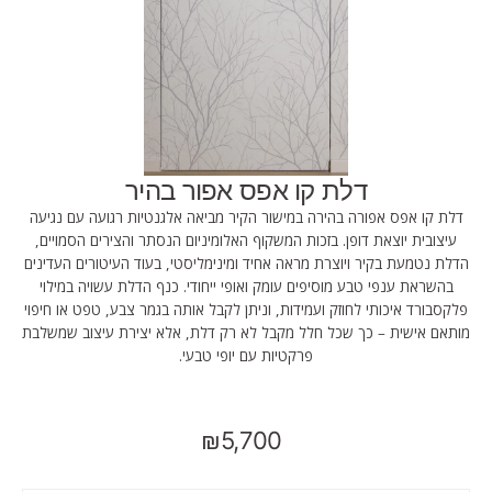
דלת קו אפס אפור בהיר
דלת קו אפס אפורה בהירה במישור הקיר מביאה אלגנטיות רגועה עם נגיעה
עיצובית יוצאת דופן. בזכות המשקוף האלומיניום הנסתר והצירים הסמויים,
הדלת נטמעת בקיר ויוצרת מראה אחיד ומינימליסטי, בעוד העיטורים העדינים
בהשראת ענפי טבע מוסיפים עומק ואופי ייחודי. כנף הדלת עשויה במילוי
פלקסבורד איכותי לחוזק ועמידות, וניתן לקבל אותה בגמר צבע, טפט או חיפוי
מותאם אישית – כך שכל חלל מקבל לא רק דלת, אלא יצירת עיצוב שמשלבת
פרקטיות עם יופי טבעי.
₪5,700
מחיר
רגיל