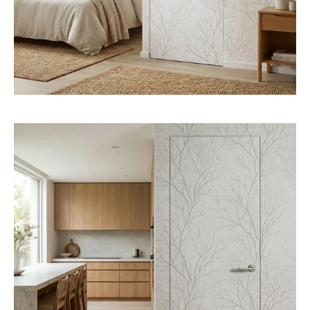
פתיחת
מדיה
2
במודל